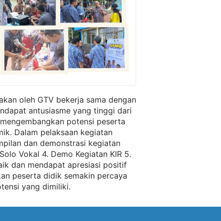
arakan oleh GTV bekerja sama dengan
endapat antusiasme yang tinggi dari
uk mengembangkan potensi peserta
mik. Dalam pelaksaan kegiatan
nmpilan dan demonstrasi kegiatan
Solo Vokal 4. Demo Kegiatan KIR 5.
k dan mendapat apresiasi positif
kan peserta didik semakin percaya
ensi yang dimiliki.