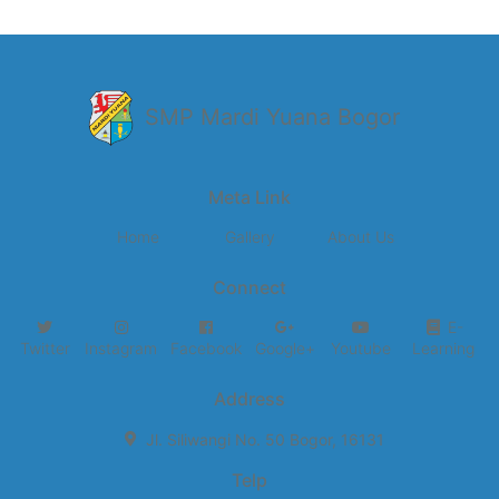
SMP Mardi Yuana Bogor
Meta Link
Home
Gallery
About Us
Connect
E-
Twitter
Instagram
Facebook
Google+
Youtube
Learning
Address
Jl. Siliwangi No. 50 Bogor, 16131
Telp