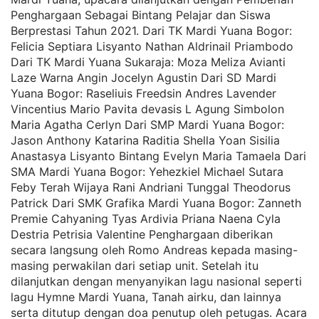
Penghargaan Sebagai Bintang Pelajar dan Siswa
Berprestasi Tahun 2021. Dari TK Mardi Yuana Bogor:
Felicia Septiara Lisyanto Nathan Aldrinail Priambodo
Dari TK Mardi Yuana Sukaraja: Moza Meliza Avianti
Laze Warna Angin Jocelyn Agustin Dari SD Mardi
Yuana Bogor: Raseliuis Freedsin Andres Lavender
Vincentius Mario Pavita devasis L Agung Simbolon
Maria Agatha Cerlyn Dari SMP Mardi Yuana Bogor:
Jason Anthony Katarina Raditia Shella Yoan Sisilia
Anastasya Lisyanto Bintang Evelyn Maria Tamaela Dari
SMA Mardi Yuana Bogor: Yehezkiel Michael Sutara
Feby Terah Wijaya Rani Andriani Tunggal Theodorus
Patrick Dari SMK Grafika Mardi Yuana Bogor: Zanneth
Premie Cahyaning Tyas Ardivia Priana Naena Cyla
Destria Petrisia Valentine Penghargaan diberikan
secara langsung oleh Romo Andreas kepada masing-
masing perwakilan dari setiap unit. Setelah itu
dilanjutkan dengan menyanyikan lagu nasional seperti
lagu Hymne Mardi Yuana, Tanah airku, dan lainnya
serta ditutup dengan doa penutup oleh petugas. Acara