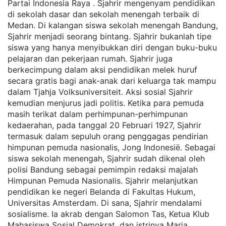
Partai Indonesia Raya . Sjahrir mengenyam pendidikan
di sekolah dasar dan sekolah menengah terbaik di
Medan. Di kalangan siswa sekolah menengah Bandung,
Sjahrir menjadi seorang bintang. Sjahrir bukanlah tipe
siswa yang hanya menyibukkan diri dengan buku-buku
pelajaran dan pekerjaan rumah. Sjahrir juga
berkecimpung dalam aksi pendidikan melek huruf
secara gratis bagi anak-anak dari keluarga tak mampu
dalam Tjahja Volksuniversiteit. Aksi sosial Sjahrir
kemudian menjurus jadi politis. Ketika para pemuda
masih terikat dalam perhimpunan-perhimpunan
kedaerahan, pada tanggal 20 Februari 1927, Sjahrir
termasuk dalam sepuluh orang penggagas pendirian
himpunan pemuda nasionalis, Jong Indonesië. Sebagai
siswa sekolah menengah, Sjahrir sudah dikenal oleh
polisi Bandung sebagai pemimpin redaksi majalah
Himpunan Pemuda Nasionalis. Sjahrir melanjutkan
pendidikan ke negeri Belanda di Fakultas Hukum,
Universitas Amsterdam. Di sana, Sjahrir mendalami
sosialisme. Ia akrab dengan Salomon Tas, Ketua Klub
Mahasiswa Sosial Demokrat, dan istrinya Maria